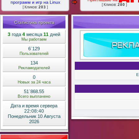
программ и игр на Linux
[ Кликов:
280
]
[ Кликов:
203
]
Статистика проекта
3
года
4
месяца
11
дней
Мы работаем
6`129
Пользователей
134
Рекламодателей
E
0
Новых за 24 часа
51`868.55
Всего выплачено
Дата и время сервера
22:08:41
Понедельник 10 Августа
2026