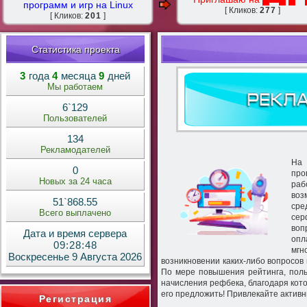
программ и игр на Linux
[ Кликов:
277
]
[ Кликов:
201
]
Статистика проекта
3
года
4
месяца
9
дней
Мы работаем
6`129
Пользователей
134
Рекламодателей
На 
0
про
Новых за 24 часа
раб
воз
51`868.55
сре
Всего выплачено
сер
воп
Дата и время сервера
опл
09:28:49
мгн
Воскресенье 9 Августа 2026
возникновении каких-либо вопросов 
По мере повышения рейтинга, поль
начисления рефбека, благодаря кот
его предложить! Привлекайте активн
Регистрация