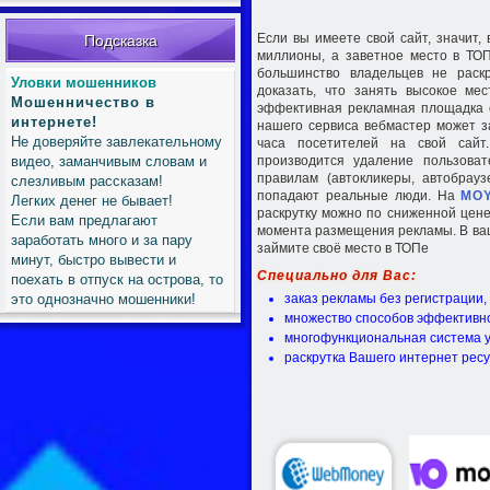
Если вы имеете свой сайт, значит,
Подсказка
миллионы, а заветное место в ТО
большинство владельцев не раск
Уловки мошенников
доказать, что занять высокое ме
Мошенничество в
эффективная рекламная площадка 
интернете!
нашего сервиса вебмастер может з
Не доверяйте завлекательному
часа посетителей на свой сайт
видео, заманчивым словам и
производится удаление пользоват
правилам (автокликеры, автобрау
слезливым рассказам!
попадают реальные люди. На
MO
Легких денег не бывает!
раскрутку можно по сниженной цене
Если вам предлагают
момента размещения рекламы. В ва
заработать много и за пару
займите своё место в ТОПе
минут, быстро вывести и
Специально для Вас:
поехать в отпуск на острова, то
это однозначно мошенники!
заказ рекламы без регистрации
множество способов эффективной
многофункциональная система 
раскрутка Вашего интернет рес