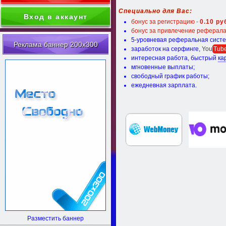
Специально для Вас:
Вход в аккаунт
бонус за регистрацию -
0.10 ру
бонус за привлечение реферала
5-уровневая реферальная систе
Реклама баннер 200x300
заработок на серфинге,
You
Tub
интересная работа, быстрый
ка
мгновенные выплаты;
свободный график работы;
ежедневная зарплата.
Разместить баннер